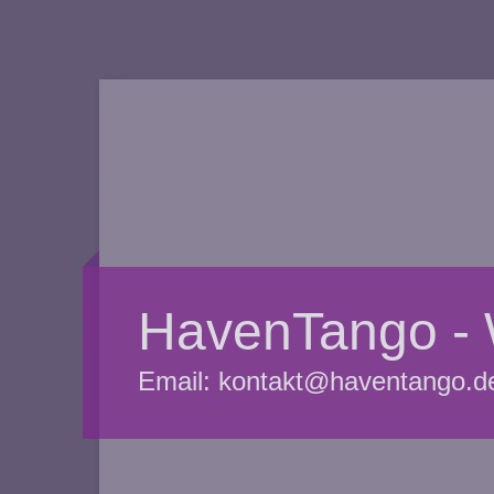
HavenTango - 
Email: kontakt@haventango.de